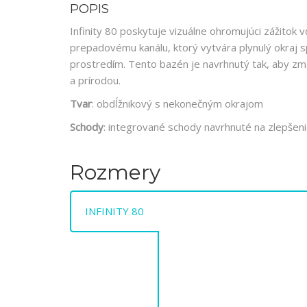
POPIS
Infinity 80 poskytuje vizuálne ohromujúci zážitok
prepadovému kanálu, ktorý vytvára plynulý okraj sp
prostredím. Tento bazén je navrhnutý tak, aby zm
a prírodou.
Tvar
: obdĺžnikový s nekonečným okrajom
Schody
: integrované schody navrhnuté na zlepšen
Rozmery
INFINITY 80