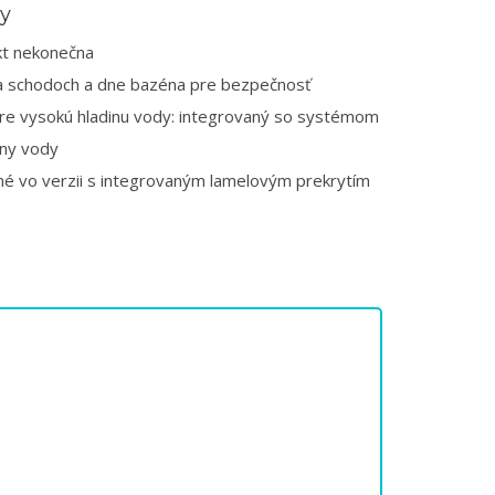
ky
ekt nekonečna
a schodoch a dne bazéna pre bezpečnosť
re vysokú hladinu vody: integrovaný so systémom
iny vody
pné vo verzii s integrovaným lamelovým prekrytím