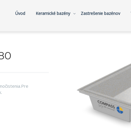
Úvod
Keramické bazény
Zastrešenie bazénov
80
amočistenia.Pre
.