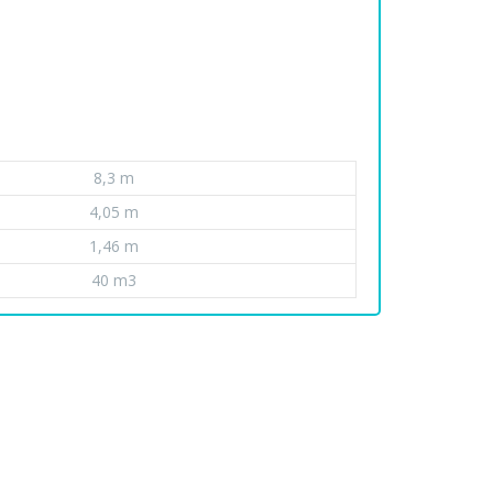
8,3 m
4,05 m
1,46 m
40 m3