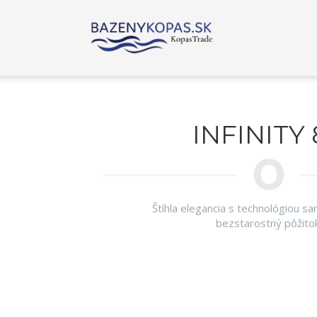
INFINITY 
Štíhla elegancia s technológiou s
bezstarostný pôžitok