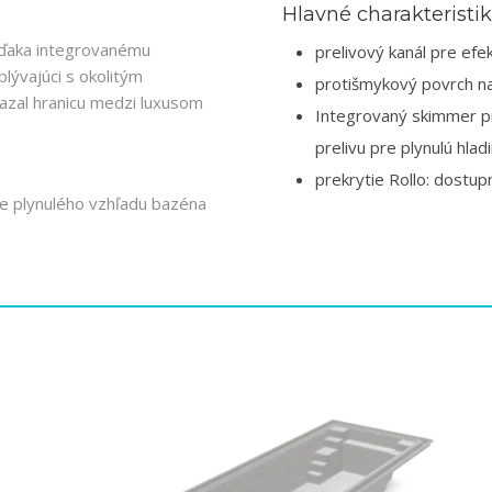
Hlavné charakteristi
 vďaka integrovanému
prelivový kanál pre ef
lývajúci s okolitým
protišmykový povrch n
azal hranicu medzi luxusom
Integrovaný skimmer p
prelivu pre plynulú hlad
prekrytie Rollo: dostu
ie plynulého vzhľadu bazéna