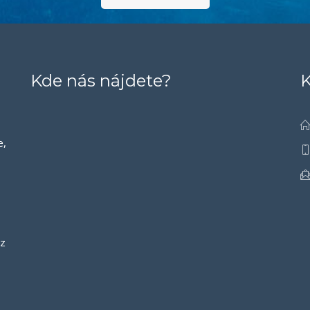
Kde nás nájdete?
K
e,
 z