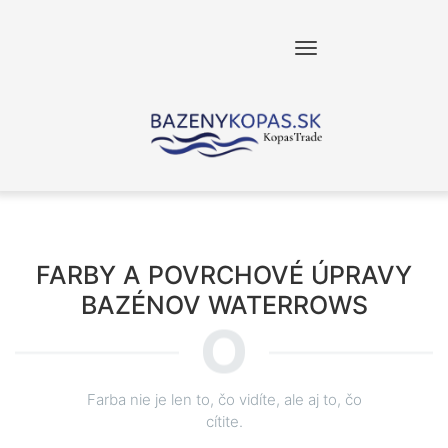
FARBY A POVRCHOVÉ ÚPRAVY
BAZÉNOV WATERROWS
Farba nie je len to, čo vidíte, ale aj to, čo
cítite.