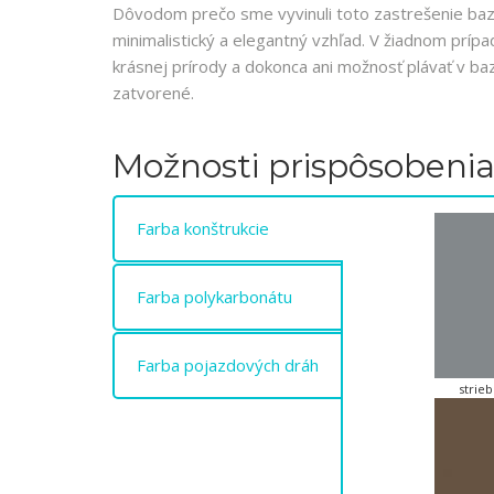
Dôvodom prečo sme vyvinuli toto zastrešenie ba
minimalistický a elegantný vzhľad. V žiadnom príp
krásnej prírody a dokonca ani možnosť plávať v ba
zatvorené.
Možnosti prispôsobeni
Farba konštrukcie
Farba polykarbonátu
Farba pojazdových dráh
strie