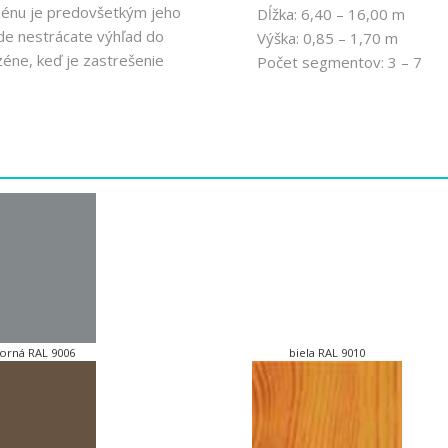
zénu je predovšetkým jeho
Dĺžka: 6,40 – 16,00 m
ade nestrácate výhľad do
Výška: 0,85 – 1,70 m
zéne, keď je zastrešenie
Počet segmentov: 3 – 7
a
borná RAL 9006
biela RAL 9010