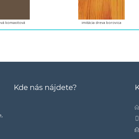
vá komaxitová
imitácia dreva borovica
Kde nás nájdete?
K
e,