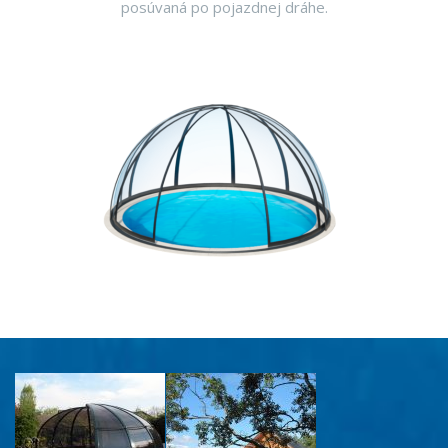
posúvaná po pojazdnej dráhe.