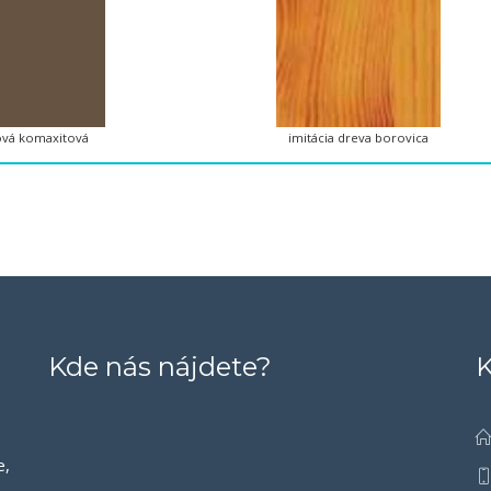
vá komaxitová
imitácia dreva borovica
Kde nás nájdete?
K
e,