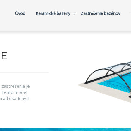
Úvod
Keramické bazény
Zastrešenie bazénov
SE
zastrešenia je
v. Tento model
áhrad osadených