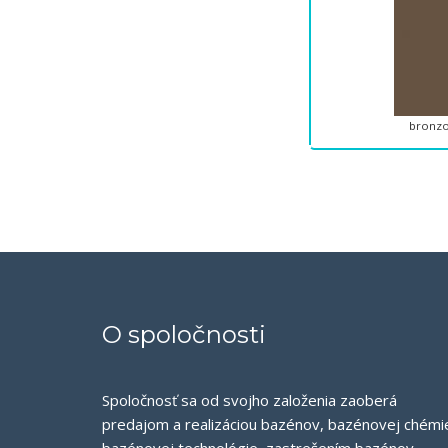
bronzo
O spoločnosti
Spoločnosť sa od svojho založenia zaoberá
predajom a realizáciou bazénov, bazénovej chémi