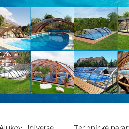
Alukov Universe
Technické para