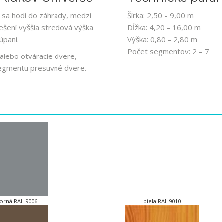
sa hodí do záhrady, medzi
Šírka: 2,50 – 9,00 m
trešení vyššia stredová výška
Dĺžka: 4,20 – 16,00 m
úpaní.
Výška: 0,80 – 2,80 m
Počet segmentov: 2 – 7
alebo otváracie dvere,
 segmentu presuvné dvere.
a
borná RAL 9006
biela RAL 9010